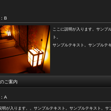
：B
ここに説明が入ります。サンプ
ト。
サンプルテキスト。サンプルテ
のご案内
：A
説明が入ります。。サンプルテキスト。サンプルテキスト。サ